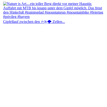
Gipfellauf zwischen den ⚡⛈️🌩️ Zellen...