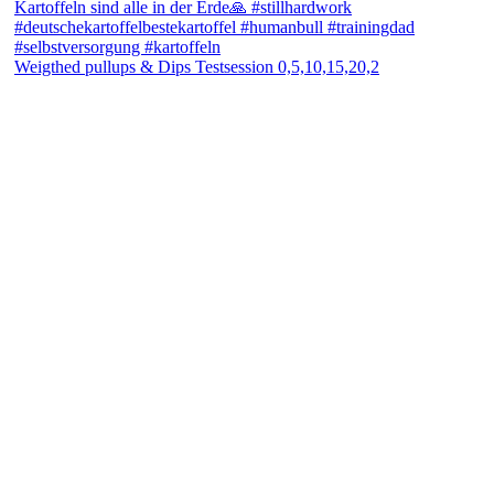
Weigthed pullups & Dips Testsession 0,5,10,15,20,2