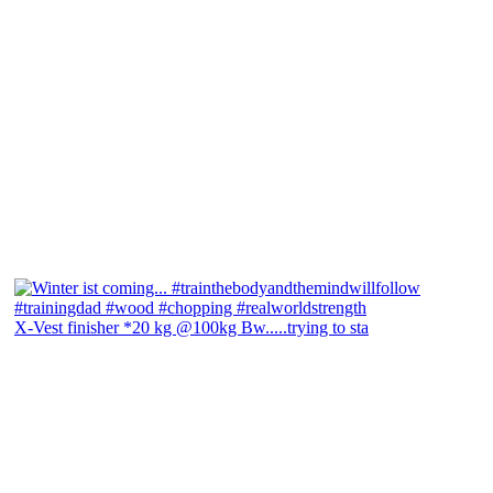
X-Vest finisher *20 kg @100kg Bw.....trying to sta