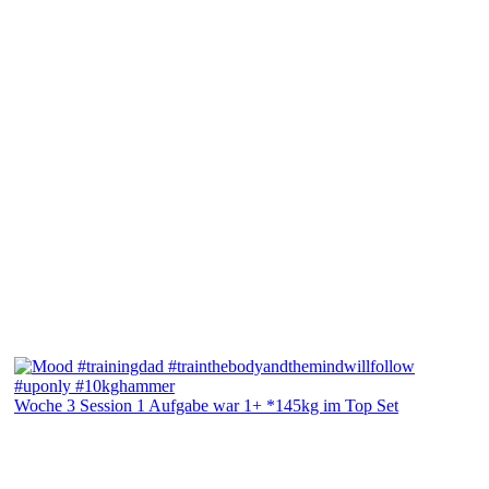
Woche 3 Session 1 Aufgabe war 1+ *145kg im Top Set