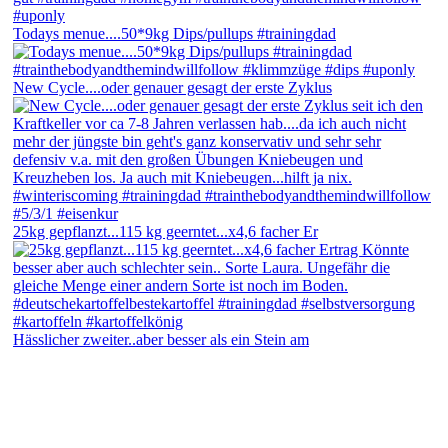
Todays menue....50*9kg Dips/pullups #trainingdad
New Cycle....oder genauer gesagt der erste Zyklus
25kg gepflanzt...115 kg geerntet...x4,6 facher Er
Hässlicher zweiter..aber besser als ein Stein am