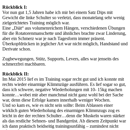
Rückblick I:
Vor nun gut 1,5 Jahren habe ich mir bei einem Satz Dips mit
Gewicht die linke Schulter so verletzt, dass monatelang sehr wenig
zielgerichtetes Training möglich war.
Eine „Diät“ aus volumenreichem Hängen, verschiedenen Übungen
für die Rotatorenmanschette und ähnliches brachte zwar Linderung,
aber ein Schmerz war je nach Tagesform immer präsent.
Überkopfdrücken in jeglicher Art war nicht möglich, Handstand und
Derivate schon.
Zugbewegungen, Stütz, Supports, Levers, alles war jenseits des
schmerzfrei machbaren.
Rückblick II:
Im Mai 2015 lief es im Training sogar recht gut und ich konnte mit
rechts wieder einarmige Klimmzüge ausführen. Es lief sogar so gut,
dass ich schwere, negative Wiederholungen mit 10- 15kg machen
konnte…wobei mir aber manchmal nicht ganz wohl bei der Sache
war, denn diese Erfolge kamen innerhalb weniger Wochen.
Und so kam es, wie es nicht sein sollte: Beim Ablassen einer
wirklich guten Wiederholung des einarmigen Klimmzugs zog es
leicht in der der rechten Schulter…denn die Muskeln waren stärker
als das restliche Sehnen- und Bandgerüst. Ab diesem Zeitpunkt war
ich dann praktisch beidseitig trainingsunfähig – zumindest nicht