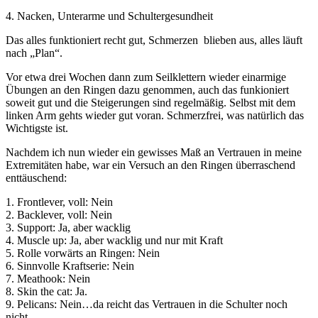
4. Nacken, Unterarme und Schultergesundheit
Das alles funktioniert recht gut, Schmerzen blieben aus, alles läuft
nach „Plan“.
Vor etwa drei Wochen dann zum Seilklettern wieder einarmige
Übungen an den Ringen dazu genommen, auch das funkioniert
soweit gut und die Steigerungen sind regelmäßig. Selbst mit dem
linken Arm gehts wieder gut voran. Schmerzfrei, was natürlich das
Wichtigste ist.
Nachdem ich nun wieder ein gewisses Maß an Vertrauen in meine
Extremitäten habe, war ein Versuch an den Ringen überraschend
enttäuschend:
1. Frontlever, voll: Nein
2. Backlever, voll: Nein
3. Support: Ja, aber wacklig
4. Muscle up: Ja, aber wacklig und nur mit Kraft
5. Rolle vorwärts an Ringen: Nein
6. Sinnvolle Kraftserie: Nein
7. Meathook: Nein
8. Skin the cat: Ja.
9. Pelicans: Nein…da reicht das Vertrauen in die Schulter noch
nicht.