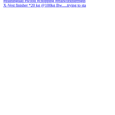
X-Vest finisher *20 kg @100kg Bw.....trying to sta