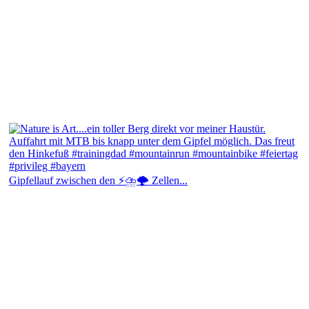
Gipfellauf zwischen den ⚡⛈️🌩️ Zellen...