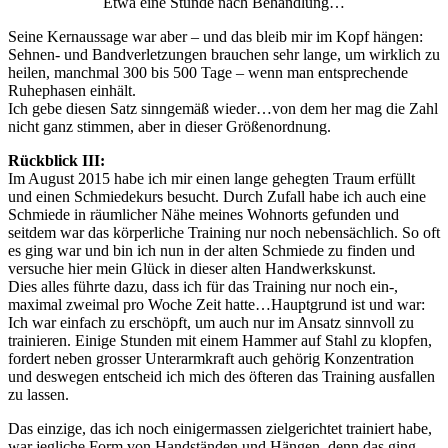
Etwa eine Stunde nach Behandlung…
Seine Kernaussage war aber – und das bleib mir im Kopf hängen:
Sehnen- und Bandverletzungen brauchen sehr lange, um wirklich zu
heilen, manchmal 300 bis 500 Tage – wenn man entsprechende
Ruhephasen einhält.
Ich gebe diesen Satz sinngemäß wieder…von dem her mag die Zahl
nicht ganz stimmen, aber in dieser Größenordnung.
Rückblick III:
Im August 2015 habe ich mir einen lange gehegten Traum erfüllt
und einen Schmiedekurs besucht. Durch Zufall habe ich auch eine
Schmiede in räumlicher Nähe meines Wohnorts gefunden und
seitdem war das körperliche Training nur noch nebensächlich. So oft
es ging war und bin ich nun in der alten Schmiede zu finden und
versuche hier mein Glück in dieser alten Handwerkskunst.
Dies alles führte dazu, dass ich für das Training nur noch ein-,
maximal zweimal pro Woche Zeit hatte…Hauptgrund ist und war:
Ich war einfach zu erschöpft, um auch nur im Ansatz sinnvoll zu
trainieren. Einige Stunden mit einem Hammer auf Stahl zu klopfen,
fordert neben grosser Unterarmkraft auch gehörig Konzentration
und deswegen entscheid ich mich des öfteren das Training ausfallen
zu lassen.
Das einzige, das ich noch einigermassen zielgerichtet trainiert habe,
war jegliche Form von Handständen und Hängen, denn das ging