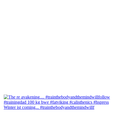
Winter ist coming... #trainthebodyandthemindwillf