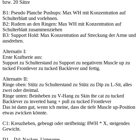
bzw. 20 Sätze
B1: Pseudo Planche Pushups: Max WH mit Konzentration auf
Schulterblatt und vorlehnen.
B2: Rudern an den Ringen: Max WH mit Konzentration auf
Schulterblatt zusammenziehen
B3: Support Hold: Max Konzentration auf Streckung der Arme und
ausdrehen.
Alternativ I:
Erste Kraftserie aus:
Support zu Schulterstand zu Support zu negativem Muscle up zu
tucked Frontlever zu tucked Backlever und fertig.
Alternativ II:
Ringe oben: Stütz zu Schulterstand zu Stütz zu Dip zu L-Sit, alles
zwei oder dreimal.
Ringe unten: Beinheben zu V-Hang zu Skin the cat zu tucked
Backlever zu inverted hang + pull zu tucked Frontlever
Das ist dann gut, wenn ich meine, dass die tiefe Muscle up-Position
etwas zwicken könnte.
C1: Kreuzheben, gebeugt oder steifbeinig: 8WH * X, steigendes
Gewicht.
D1…D4: Nacken, Unterame…