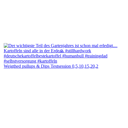
Weigthed pullups & Dips Testsession 0,5,10,15,20,2