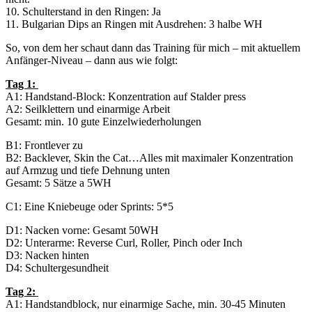
10. Schulterstand in den Ringen: Ja
11. Bulgarian Dips an Ringen mit Ausdrehen: 3 halbe WH
So, von dem her schaut dann das Training für mich – mit aktuellem
Anfänger-Niveau – dann aus wie folgt:
Tag 1:
A1: Handstand-Block: Konzentration auf Stalder press
A2: Seilklettern und einarmige Arbeit
Gesamt: min. 10 gute Einzelwiederholungen
B1: Frontlever zu
B2: Backlever, Skin the Cat…Alles mit maximaler Konzentration
auf Armzug und tiefe Dehnung unten
Gesamt: 5 Sätze a 5WH
C1: Eine Kniebeuge oder Sprints: 5*5
D1: Nacken vorne: Gesamt 50WH
D2: Unterarme: Reverse Curl, Roller, Pinch oder Inch
D3: Nacken hinten
D4: Schultergesundheit
Tag 2:
A1: Handstandblock, nur einarmige Sache, min. 30-45 Minuten