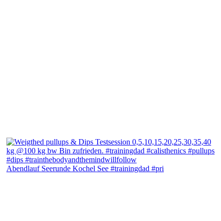
Abendlauf Seerunde Kochel See #trainingdad #pri