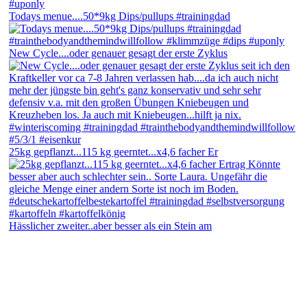
Todays menue....50*9kg Dips/pullups #trainingdad
New Cycle....oder genauer gesagt der erste Zyklus
25kg gepflanzt...115 kg geerntet...x4,6 facher Er
Hässlicher zweiter..aber besser als ein Stein am