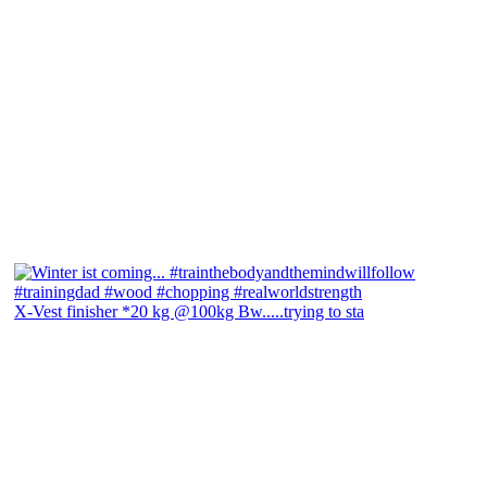
X-Vest finisher *20 kg @100kg Bw.....trying to sta