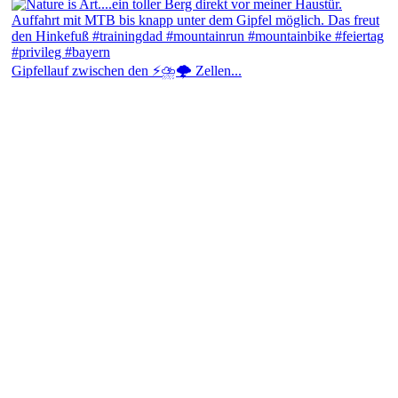
Gipfellauf zwischen den ⚡⛈️🌩️ Zellen...