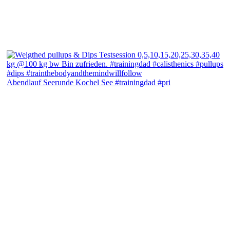
Abendlauf Seerunde Kochel See #trainingdad #pri