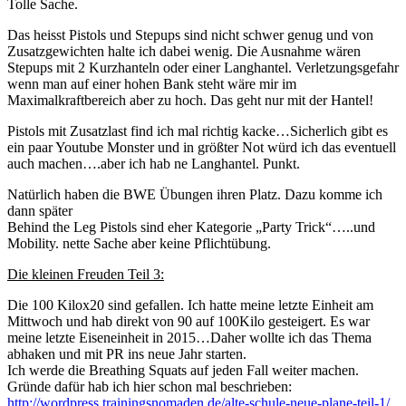
Tolle Sache.
Das heisst Pistols und Stepups sind nicht schwer genug und von
Zusatzgewichten halte ich dabei wenig. Die Ausnahme wären
Stepups mit 2 Kurzhanteln oder einer Langhantel. Verletzungsgefahr
wenn man auf einer hohen Bank steht wäre mir im
Maximalkraftbereich aber zu hoch. Das geht nur mit der Hantel!
Pistols mit Zusatzlast find ich mal richtig kacke…Sicherlich gibt es
ein paar Youtube Monster und in größter Not würd ich das eventuell
auch machen….aber ich hab ne Langhantel. Punkt.
Natürlich haben die BWE Übungen ihren Platz. Dazu komme ich
dann später
Behind the Leg Pistols sind eher Kategorie „Party Trick“…..und
Mobility. nette Sache aber keine Pflichtübung.
Die kleinen Freuden Teil 3:
Die 100 Kilox20 sind gefallen. Ich hatte meine letzte Einheit am
Mittwoch und hab direkt von 90 auf 100Kilo gesteigert. Es war
meine letzte Eiseneinheit in 2015…Daher wollte ich das Thema
abhaken und mit PR ins neue Jahr starten.
Ich werde die Breathing Squats auf jeden Fall weiter machen.
Gründe dafür hab ich hier schon mal beschrieben:
http://wordpress.trainingsnomaden.de/alte-schule-neue-plane-teil-1/