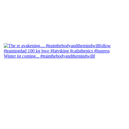
Winter ist coming... #trainthebodyandthemindwillf