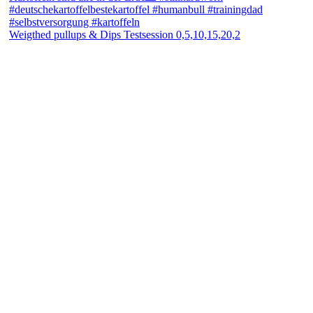
Weigthed pullups & Dips Testsession 0,5,10,15,20,2