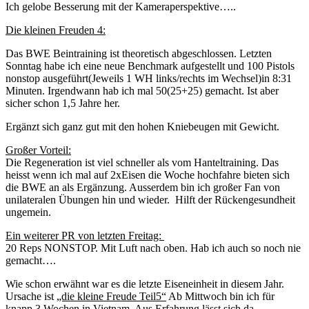
Ich gelobe Besserung mit der Kameraperspektive…..
Die kleinen Freuden 4:
Das BWE Beintraining ist theoretisch abgeschlossen. Letzten
Sonntag habe ich eine neue Benchmark aufgestellt und 100 Pistols
nonstop ausgeführt(Jeweils 1 WH links/rechts im Wechsel)in 8:31
Minuten. Irgendwann hab ich mal 50(25+25) gemacht. Ist aber
sicher schon 1,5 Jahre her.
Ergänzt sich ganz gut mit den hohen Kniebeugen mit Gewicht.
Großer Vorteil:
Die Regeneration ist viel schneller als vom Hanteltraining. Das
heisst wenn ich mal auf 2xEisen die Woche hochfahre bieten sich
die BWE an als Ergänzung. Ausserdem bin ich großer Fan von
unilateralen Übungen hin und wieder. Hilft der Rückengesundheit
ungemein.
Ein weiterer PR von letzten Freitag:
20 Reps NONSTOP. Mit Luft nach oben. Hab ich auch so noch nie
gemacht….
Wie schon erwähnt war es die letzte Eiseneinheit in diesem Jahr.
Ursache ist
„die kleine Freude Teil5“
Ab Mittwoch bin ich für
knapp 3 Wochen in Vietnam. Aus Erfahrung lässt sich da