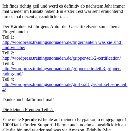
Ich finds richtig geil und werd es definitiv ab nächstem Jahr immer
mal wieder im Einsatz haben.Ein erster Test war sehr ernüchternd
um es mal dezent auszudrücken…..
Der Kärntner ist übrigens Autor der Gastartikelserie zum Thema
Fingerhanteln.
Teil 1:
http://wordpress.trainingsnomaden.de/fingerhanteln-was-sie-sind-
und-welche/
Teil 2:
http://wordpress.trainingsnomaden.de/gripper-teil-2-certification/
Teil 3:
http://wordpress.trainingsnomaden.de/gripperserie-teil-3-gripper-
rating-und/
Teil 4:
http://wordpress.trainingsnomaden.de/griffkraft-gastartikel-serie-teil-
4/
Danke auch dafür nochmal!
Die kleinen Freuden Teil 2.
Eine nette
Spende
ist heute auf meinem Paypalkonto eingegangen!
1000Dank für den Support! Hiermit auch nochmal ausdrücklich an
alle die hin und wieder mal was via Amazon, Edubily, Mic,