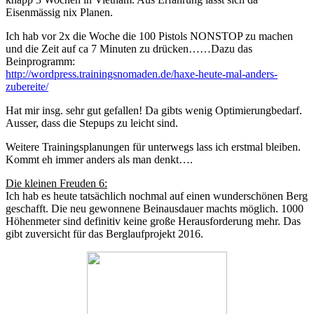
Eisenmässig nix Planen.
Ich hab vor 2x die Woche die 100 Pistols NONSTOP zu machen
und die Zeit auf ca 7 Minuten zu drücken……Dazu das
Beinprogramm:
http://wordpress.trainingsnomaden.de/haxe-heute-mal-anders-
zubereite/
Hat mir insg. sehr gut gefallen! Da gibts wenig Optimierungbedarf.
Ausser, dass die Stepups zu leicht sind.
Weitere Trainingsplanungen für unterwegs lass ich erstmal bleiben.
Kommt eh immer anders als man denkt….
Die kleinen Freuden 6:
Ich hab es heute tatsächlich nochmal auf einen wunderschönen Berg
geschafft. Die neu gewonnene Beinausdauer machts möglich. 1000
Höhenmeter sind definitiv keine große Herausforderung mehr. Das
gibt zuversicht für das Berglaufprojekt 2016.