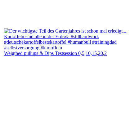
Weigthed pullups & Dips Testsession 0,5,10,15,20,2