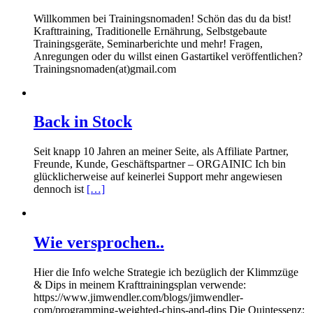
Willkommen bei Trainingsnomaden! Schön das du da bist!
Krafttraining, Traditionelle Ernährung, Selbstgebaute
Trainingsgeräte, Seminarberichte und mehr! Fragen,
Anregungen oder du willst einen Gastartikel veröffentlichen?
Trainingsnomaden(at)gmail.com
Back in Stock
Seit knapp 10 Jahren an meiner Seite, als Affiliate Partner,
Freunde, Kunde, Geschäftspartner – ORGAINIC Ich bin
glücklicherweise auf keinerlei Support mehr angewiesen
dennoch ist
[…]
Wie versprochen..
Hier die Info welche Strategie ich bezüglich der Klimmzüge
& Dips in meinem Krafttrainingsplan verwende:
https://www.jimwendler.com/blogs/jimwendler-
com/programming-weighted-chins-and-dips Die Quintessenz: