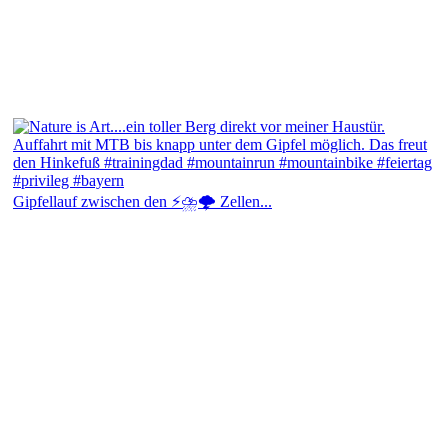
Gipfellauf zwischen den ⚡⛈️🌩️ Zellen...