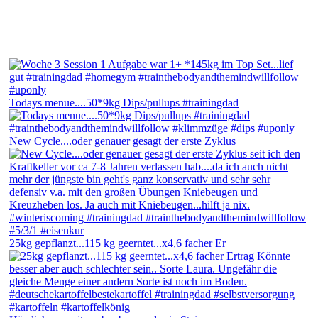
Todays menue....50*9kg Dips/pullups #trainingdad
New Cycle....oder genauer gesagt der erste Zyklus
25kg gepflanzt...115 kg geerntet...x4,6 facher Er