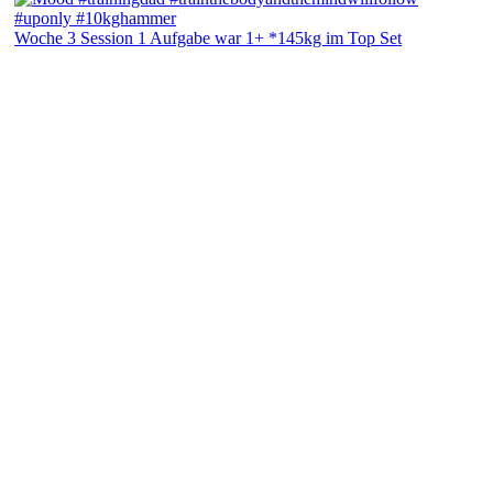
Woche 3 Session 1 Aufgabe war 1+ *145kg im Top Set