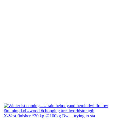
X-Vest finisher *20 kg @100kg Bw.....trying to sta