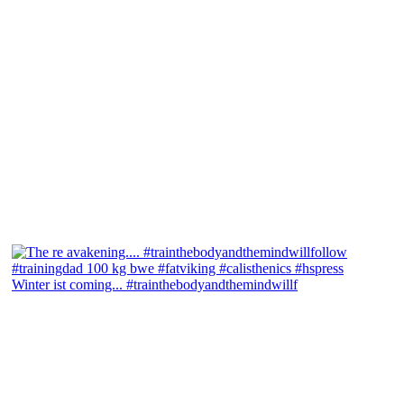
Winter ist coming... #trainthebodyandthemindwillf