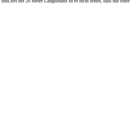
ind.Bei der 20 Meter Langdistanz ist es nicht selten, dass nur einer