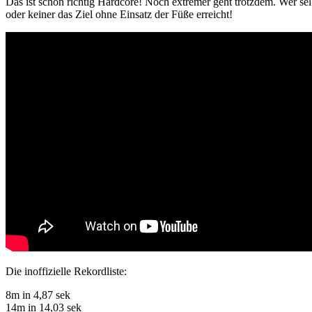
Das ist schon richtig Hardcore! Noch extremer geht trotzdem. Wer selb
oder keiner das Ziel ohne Einsatz der Füße erreicht!
Die inoffizielle Rekordliste:
8m in 4,87 sek
14m in 14,03 sek