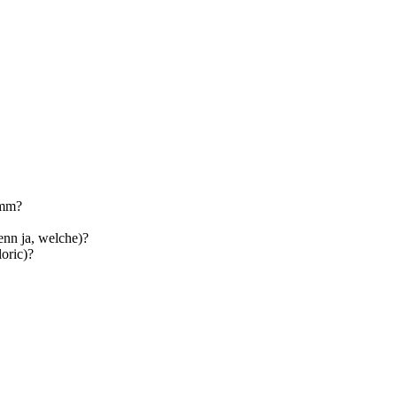
amm?
nn ja, welche)?
loric)?