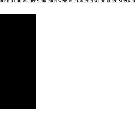
er hin und wieder Seilklettert weiß wie fordernd schon kurze Strecken s