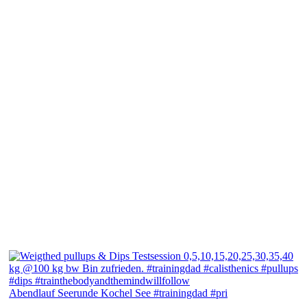
Abendlauf Seerunde Kochel See #trainingdad #pri