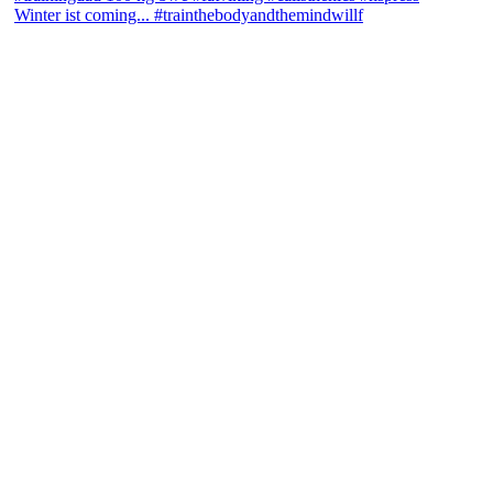
Winter ist coming... #trainthebodyandthemindwillf