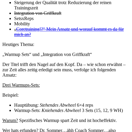
Steigerung der Qualität trotz Reduzierung der reinen
Trainingszeit
Integration von Griffkraft
SetsxReps
Mobility
„
Coretraining!?“ Mein Ansatz und worauf kommt es da für
mich an?
Heutiges Thema:
„Warmup Sets“ und „Integration von Griffkraft“
Der Titel trifft den Nagel auf den Kopf. Da – wie schon erwähnt –
zur Zeit alles zeitig erledigt sein muss, verfolge ich folgenden
Ansatz:
Drei Warmups-Sets:
Beispiel:
Hauptübung:
Stehendes Abwheel
6×4 reps
Warmup-Sets:
Kniehendes Abwheel
3 Sets (15, 12, 9 WH)
Warum?
Spezifisches Warmup spart Zeit und ist hocheffektiv.
Wer hats erfunden? Dr. Sommer…ähh Coach Sommer…also