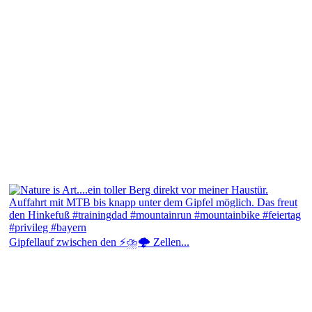
Gipfellauf zwischen den ⚡⛈️🌩️ Zellen...