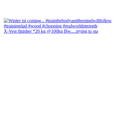
X-Vest finisher *20 kg @100kg Bw.....trying to sta