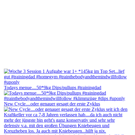
Todays menue....50*9kg Dips/pullups #trainingdad
New Cycle....oder genauer gesagt der erste Zyklus