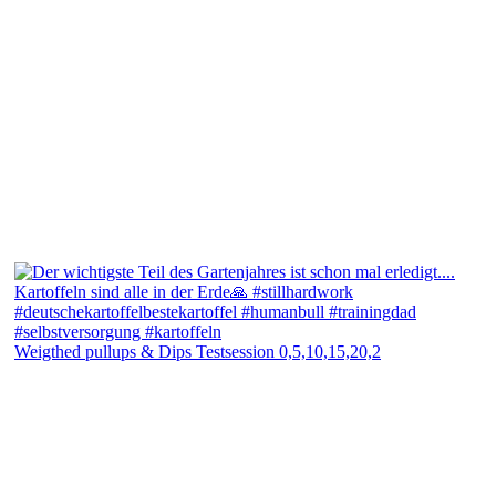
Weigthed pullups & Dips Testsession 0,5,10,15,20,2