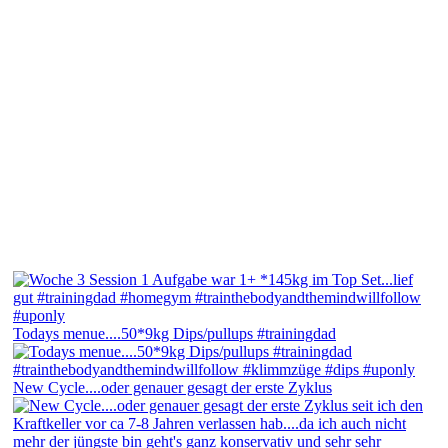
Todays menue....50*9kg Dips/pullups #trainingdad
New Cycle....oder genauer gesagt der erste Zyklus