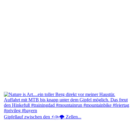
Gipfellauf zwischen den ⚡⛈️🌩️ Zellen...