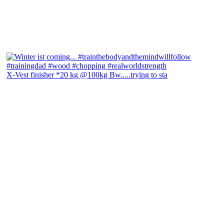
X-Vest finisher *20 kg @100kg Bw.....trying to sta