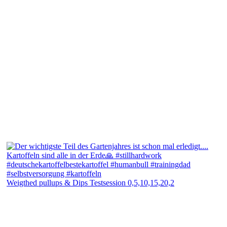
Weigthed pullups & Dips Testsession 0,5,10,15,20,2