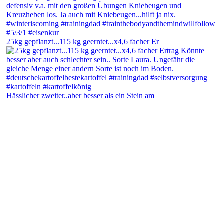
25kg gepflanzt...115 kg geerntet...x4,6 facher Er
Hässlicher zweiter..aber besser als ein Stein am