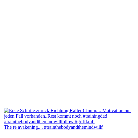
The re avakening.... #trainthebodyandthemindwillf