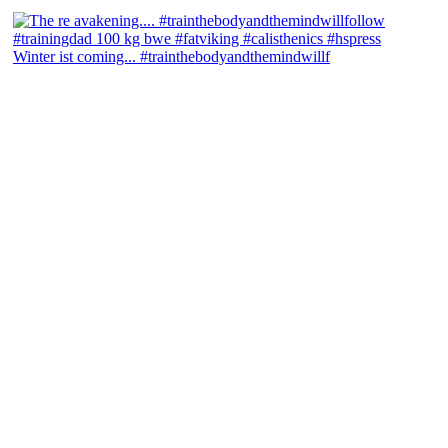
Winter ist coming... #trainthebodyandthemindwillf