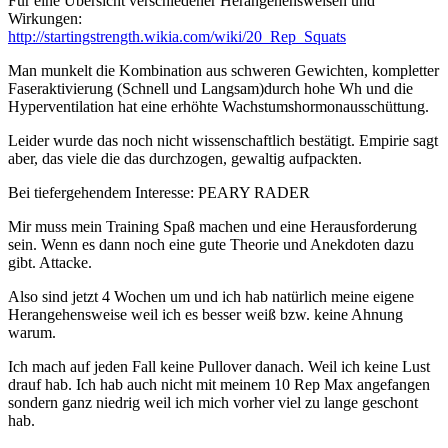
Für eine Übersicht verschiedener Herangehensweisen und
Wirkungen:
http://startingstrength.wikia.com/wiki/20_Rep_Squats
Man munkelt die Kombination aus schweren Gewichten, kompletter
Faseraktivierung (Schnell und Langsam)durch hohe Wh und die
Hyperventilation hat eine erhöhte Wachstumshormonausschüttung.
Leider wurde das noch nicht wissenschaftlich bestätigt. Empirie sagt
aber, das viele die das durchzogen, gewaltig aufpackten.
Bei tiefergehendem Interesse: PEARY RADER
Mir muss mein Training Spaß machen und eine Herausforderung
sein. Wenn es dann noch eine gute Theorie und Anekdoten dazu
gibt. Attacke.
Also sind jetzt 4 Wochen um und ich hab natürlich meine eigene
Herangehensweise weil ich es besser weiß bzw. keine Ahnung
warum.
Ich mach auf jeden Fall keine Pullover danach. Weil ich keine Lust
drauf hab. Ich hab auch nicht mit meinem 10 Rep Max angefangen
sondern ganz niedrig weil ich mich vorher viel zu lange geschont
hab.