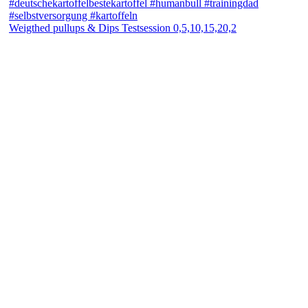
Weigthed pullups & Dips Testsession 0,5,10,15,20,2