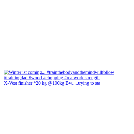
X-Vest finisher *20 kg @100kg Bw.....trying to sta