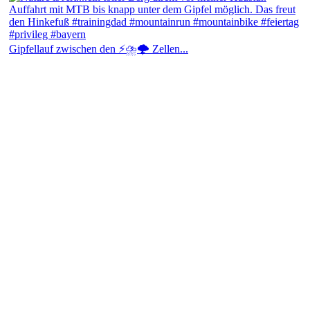
Gipfellauf zwischen den ⚡⛈️🌩️ Zellen...