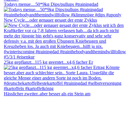
Todays menue....50*9kg Dips/pullups #trainingdad
New Cycle....oder genauer gesagt der erste Zyklus
25kg gepflanzt...115 kg geerntet...x4,6 facher Er
Hässlicher zweiter..aber besser als ein Stein am