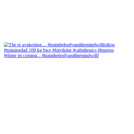
Winter ist coming... #trainthebodyandthemindwillf