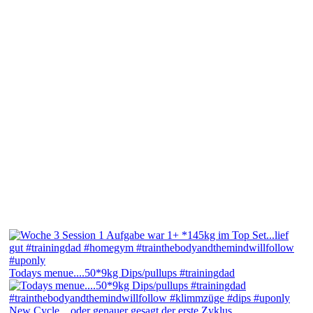
Todays menue....50*9kg Dips/pullups #trainingdad
New Cycle....oder genauer gesagt der erste Zyklus