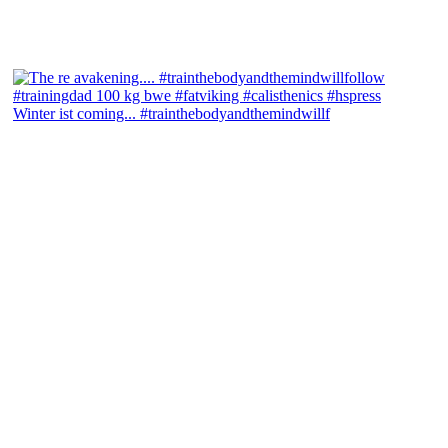
Winter ist coming... #trainthebodyandthemindwillf