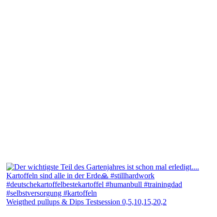
Weigthed pullups & Dips Testsession 0,5,10,15,20,2