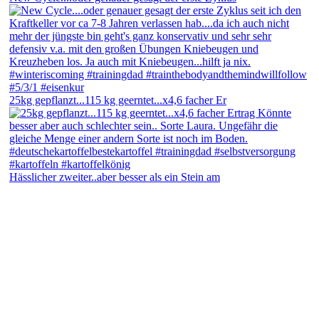
25kg gepflanzt...115 kg geerntet...x4,6 facher Er
Hässlicher zweiter..aber besser als ein Stein am