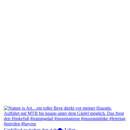
Gipfellauf zwischen den ⚡⛈️🌩️ Zellen...