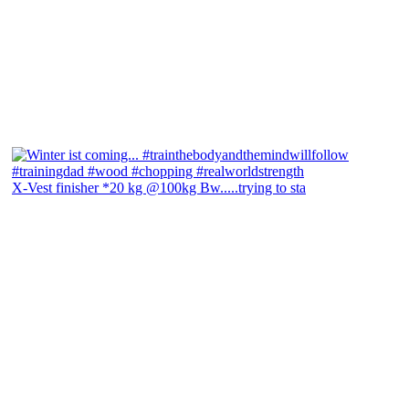
X-Vest finisher *20 kg @100kg Bw.....trying to sta