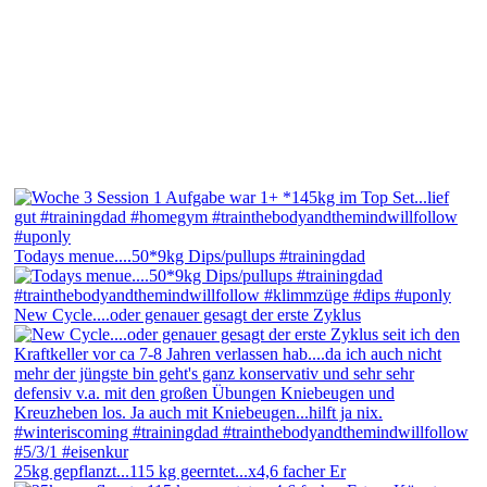
Todays menue....50*9kg Dips/pullups #trainingdad
New Cycle....oder genauer gesagt der erste Zyklus
25kg gepflanzt...115 kg geerntet...x4,6 facher Er