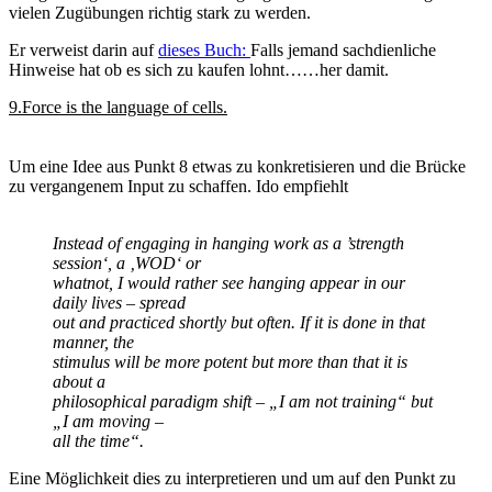
vielen Zugübungen richtig stark zu werden.
Er verweist darin auf
dieses Buch:
Falls jemand sachdienliche
Hinweise hat ob es sich zu kaufen lohnt……her damit.
9.Force is the language of cells.
Um eine Idee aus Punkt 8 etwas zu konkretisieren und die Brücke
zu vergangenem Input zu schaffen. Ido empfiehlt
Instead of engaging in hanging work as a ’strength
session‘, a ‚WOD‘ or
whatnot, I would rather see hanging appear in our
daily lives – spread
out and practiced shortly but often. If it is done in that
manner, the
stimulus will be more potent but more than that it is
about a
philosophical paradigm shift – „I am not training“ but
„I am moving –
all the time“.
Eine Möglichkeit dies zu interpretieren und um auf den Punkt zu