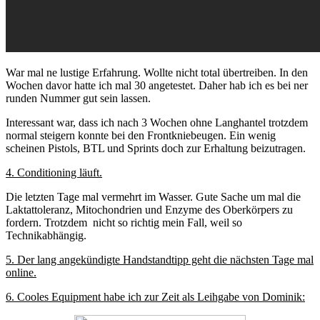
War mal ne lustige Erfahrung. Wollte nicht total übertreiben. In den
Wochen davor hatte ich mal 30 angetestet. Daher hab ich es bei ner
runden Nummer gut sein lassen.
Interessant war, dass ich nach 3 Wochen ohne Langhantel trotzdem
normal steigern konnte bei den Frontkniebeugen. Ein wenig
scheinen Pistols, BTL und Sprints doch zur Erhaltung beizutragen.
4. Conditioning läuft.
Die letzten Tage mal vermehrt im Wasser. Gute Sache um mal die
Laktattoleranz, Mitochondrien und Enzyme des Oberkörpers zu
fordern. Trotzdem nicht so richtig mein Fall, weil so
Technikabhängig.
5. Der lang angekündigte Handstandtipp geht die nächsten Tage mal
online.
6. Cooles Equipment habe ich zur Zeit als Leihgabe von Dominik: