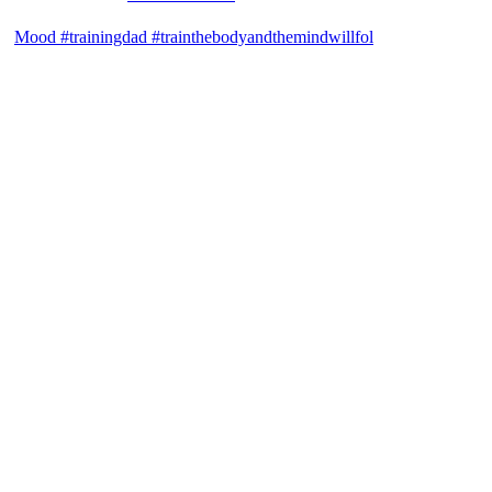
Mood #trainingdad #trainthebodyandthemindwillfol