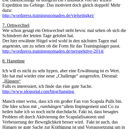
Expedition ins Gebirge. Das motiviert doch gleich doppelt! Mehr
dazu:
http://wordpress.trainingsnomaden.de/vielseitigkei/
7. Ortswechsel
Wie schon gesagt ein Ortswechsel steht bevor. mal sehen ob sich die
Schinderei der letzten Tage gelohnt hat.
Der hier erwähnte Hügel wird wohl in den nächsten Tagen mal
angetestet, um zu sehen ob die Form für das Trainingslager passt.
http://wordpress.trainingsnomaden.de/perspektive-2014/
8. Hangtime
Ich will es nicht zu sehr hypen, aber eine Erwähnung ist es Wert.
Ido hat mal wieder eine neue „Challenge“ ausgerufen. Diesmal:
„Hängen“
Falls es interessiert, ich finde das eine gute Sache.
http://www.idoportal.com/blog/hanging
Manch einer weiss, dass ich ein großer Fan von Scapula Pulls bin.
Die Idee schon mit
„rumhängen“
allein Impingement und Co zu
heilen habe ich so noch nicht durchdacht. Fakt ist, dass besagtes
Problem oft durch Aktivierung der Scapulafixatoren und
Verbesserung der Beweglichkeit besser wird. Fakt ist auch, das
Hängen ne gute Sache zur Kräftigung ist und Vorraussetzung um in