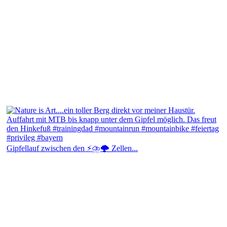
Gipfellauf zwischen den ⚡⛈️🌩️ Zellen...