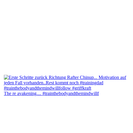
The re avakening.... #trainthebodyandthemindwillf