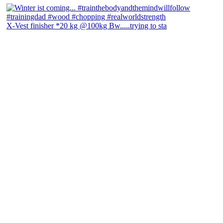
X-Vest finisher *20 kg @100kg Bw.....trying to sta