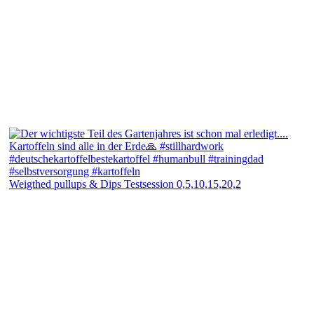
Weigthed pullups & Dips Testsession 0,5,10,15,20,2