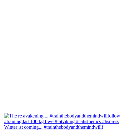
Winter ist coming... #trainthebodyandthemindwillf