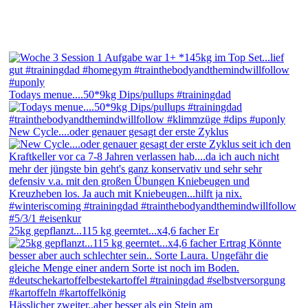
Todays menue....50*9kg Dips/pullups #trainingdad
New Cycle....oder genauer gesagt der erste Zyklus
25kg gepflanzt...115 kg geerntet...x4,6 facher Er
Hässlicher zweiter..aber besser als ein Stein am