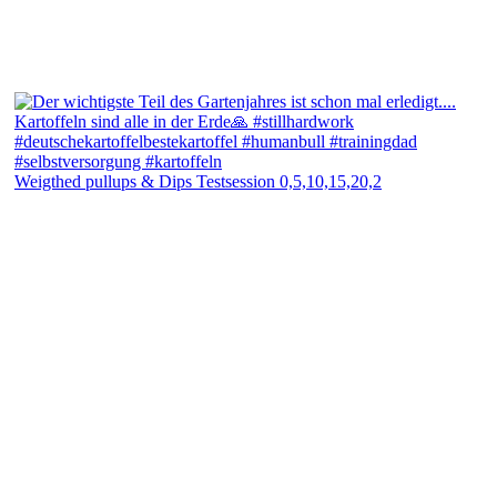
Weigthed pullups & Dips Testsession 0,5,10,15,20,2