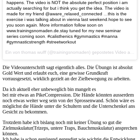
happens. The video is NOT the absolute perfect position i am
actually searching for but i think you get the idea. The video is
made for my friend @aware_relaxed_connected …this is the
exercise i was talking about in vienna last weekend.hope to see
you soon again. More information follow soon on
www.trainingsnomaden.de.stay tuned for my new seminar
series coming soon. #calisthenics #gymmastics #manna
#gymnasticstrength #streetworkout
Ein von thomas wulff (@trainingsnomaden) gepostetes Video am 18. Nov 2016 um 11:39 Uhr
Die Videounterschrift sagt eigentlich alles. Die Übungn ist absolut
Gold Wert und erlaubt euch, eine gewisse Grundkraft
vorrausgesetzt, wirklich gezielt an der Zielbewegung zu arbeiten.
Da ich aktuell eher unbeweglich bin mangelt es
bei mir etwas an PikeCompression. Die Hände könnten ausserdem
noch etwas weiter weg sein von der Sprossenwand. Schön wäre es
möglichst die Hände unter die Schultern und die Unterschenkel ans
Gesicht zu bekommen.
Trotzdem habe ich bislang noch mit keiner Übung so gut die
Zielmuskulatur(Trizeps, untere Traps, Bauchmuskulatur) ansprechen
können.
Ich habe ja schon genügend gepredigt wie wichtig die Entwicklung