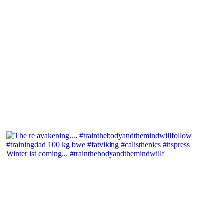
Winter ist coming... #trainthebodyandthemindwillf