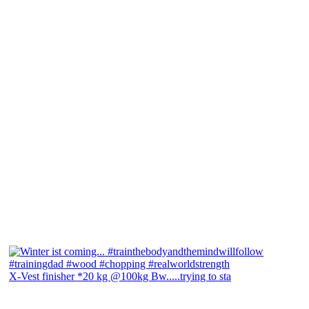
X-Vest finisher *20 kg @100kg Bw.....trying to sta