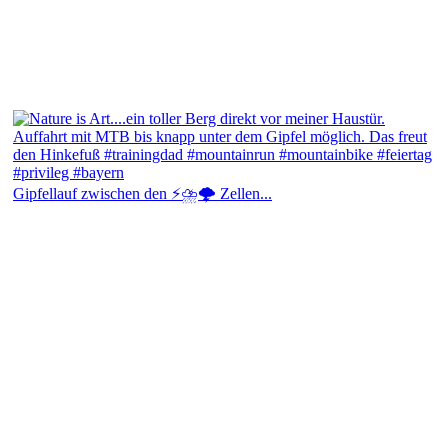
Gipfellauf zwischen den ⚡⛈️🌩️ Zellen...