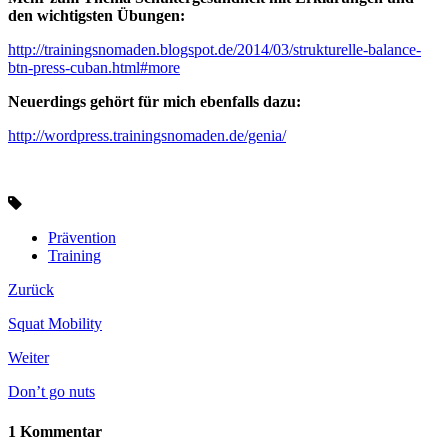
den wichtigsten Übungen:
http://trainingsnomaden.blogspot.de/2014/03/strukturelle-balance-
btn-press-cuban.html#more
Neuerdings gehört für mich ebenfalls dazu:
http://wordpress.trainingsnomaden.de/genia/
Prävention
Training
Zurück
Squat Mobility
Weiter
Don’t go nuts
1 Kommentar