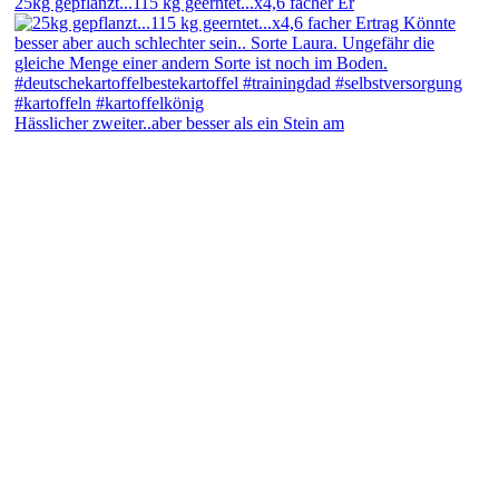
25kg gepflanzt...115 kg geerntet...x4,6 facher Er
Hässlicher zweiter..aber besser als ein Stein am