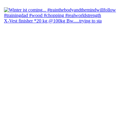
X-Vest finisher *20 kg @100kg Bw.....trying to sta