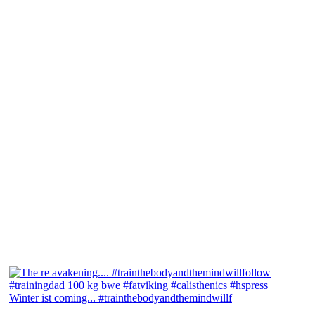
Winter ist coming... #trainthebodyandthemindwillf