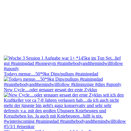
Todays menue....50*9kg Dips/pullups #trainingdad
New Cycle....oder genauer gesagt der erste Zyklus