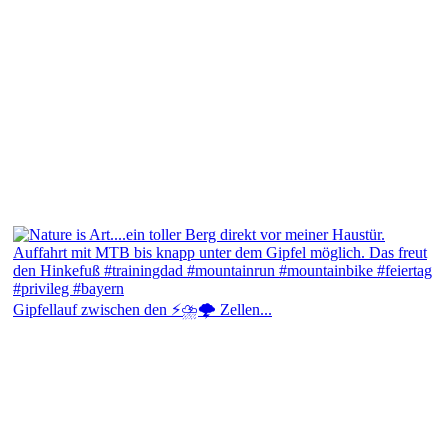
Gipfellauf zwischen den ⚡⛈️🌩️ Zellen...