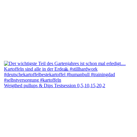
Weigthed pullups & Dips Testsession 0,5,10,15,20,2