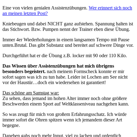
Eine von vielen genialen Assistenzübungen.
Wer erinnert sich noch
an meinen letzten Post?
Kniebeugen und dabei NICHT ganz aufstehen. Spannung halten ist
das Stichwort. Bzw. Pumpen nennt der Trainer eben diese Übung.
Immer 4er Wiederholungen in einem langsamen Tempo mit Pause
unten.Brutal. Das gibt Substanz und bereitet auf schwere Dinge vor.
Durchgeführt hat er die Übung z.B. locker mit 90 oder 110 Kilo.
Das Wissen über Assistenzübungen hat mich übrigens
besonders begeistert.
nach meinem Formscheck konnte er mir
sofort sagen was ich zu tun habe. Leider ist Lochen am See nicht
vor der Haustür…doch ein wiedersehen ist garantiert!
Das schöne am Samstag war:
Zu sehen, dass jemand im hohen Alter immer noch ohne größere
Beschwerden einem Sport auf Weltklasseniveau nachgehen kann.
So was zeugt für mich von großem Erfahrungsschatz. Ich würde
immer sofort die Ohren spitzen wenn ich jemandem dieser Art
begegne.
Daneben gabs noch mehr Input, viel zu lachen und ordentlich