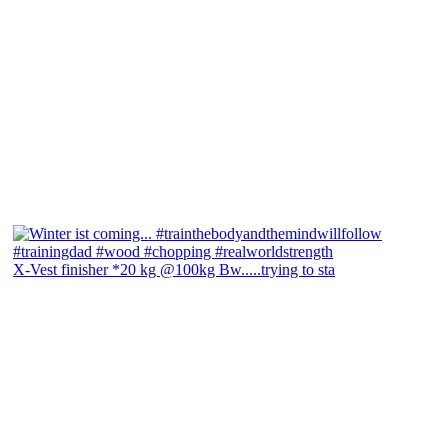
X-Vest finisher *20 kg @100kg Bw.....trying to sta