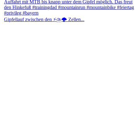
Gipfellauf zwischen den ⚡⛈️🌩️ Zellen...