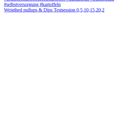
Weigthed pullups & Dips Testsession 0,5,10,15,20,2