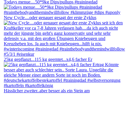
Todays menue....50*9kg Dips/pullups #trainingdad
New Cycle....oder genauer gesagt der erste Zyklus
25kg gepflanzt...115 kg geerntet...x4,6 facher Er
Hässlicher zweiter..aber besser als ein Stein am