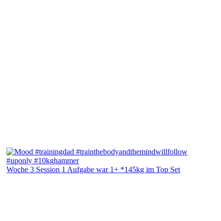
Woche 3 Session 1 Aufgabe war 1+ *145kg im Top Set